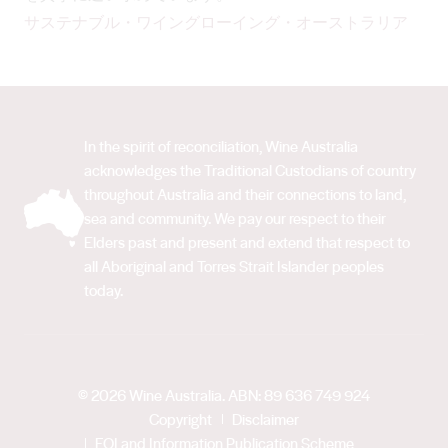
サステナブル・ワイングローイング・オーストラリア
In the spirit of reconciliation, Wine Australia
acknowledges the Traditional Custodians of country
throughout Australia and their connections to land,
sea and community. We pay our respect to their
Elders past and present and extend that respect to
all Aboriginal and Torres Strait Islander peoples
today.
© 2026 Wine Australia. ABN: 89 636 749 924
Copyright
Disclaimer
FOI and Information Publication Scheme