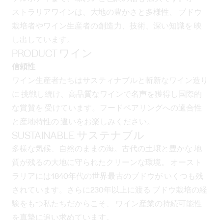
ストラリアワインは、大地の豊かさと多様性、 ブドウ
栽培者やワイン生産者の創造力、技術、深い知識を 映
し出しています。
PRODUCT ワイン
信頼性
ワイン生産者たちはサスティナブルと斬新なワイン造り
に 挑戦し続け、高品質なワインで名声を獲得し国際的
な賞賛を 受けています。フードペアリングへの適合性
と産地特性の 違いをお楽しみください。
SUSTAINABLE サステナブル
多様な気候、自然のままの海。古代の土壌と豊かな 地
質が残るの大地に守られたクリーンな環境。 オースト
ラリアには1840年代の世界最古のブドウが いくつも残
されています。さらに230年以上に渡る ブドウ栽培の経
験をもつ私たちだからこそ、 ワイン産業の持続可能性
を真摯に追い求めています。