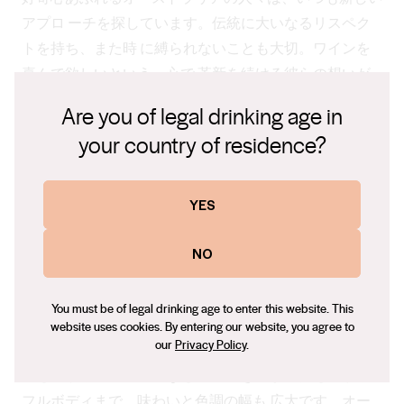
アプロ ーチを探しています。伝統に大いなるリスペク
トを持ち、また時 に縛られないことも大切。ワインを
喜んで欲しいという一心で 革新を続ける彼らの想いが
オーストラリアワインに反映されて います。
Are you of legal drinking age in
PLACE オーストラリアの大地
your country of residence?
歴史
人類がこの大陸に足を踏み入れたのは6万年以上前。現
在も オーストラリアは未踏の荒野、豊かな自然に満ち
YES
ています。 この大地の砂漠、海岸、熱帯雨林、高くそ
びえる山々が雄大かつ 荘厳な景色を見せてくれます。
NO
多様性
65のワイン産地と数えきれないほどのミクロクリマ
You must be of legal drinking age to enter this website. This
が、150以上 のブドウ品種の栽培を可能にし、多様でユ
website uses cookies. By entering our website, you agree to
our
Privacy Policy
.
ニークなワインを生み 出しています。土っぽさを感じ
るものからエレガントなもの、 引き締まったものから
フルボディまで、味わいと色調の幅も 広大です。オー