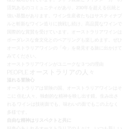
活気あるのコミュニティがあり、230年を超える伝統と
強い基盤があります。ワイン生産者たちはサスティナブ
ルと斬新なワイン造りに挑戦し続け、高品質なワインで
国際的な賞賛を受けています。オーストラリアワインは
ボーダレスな食文化とのペアリングも楽しめます。ぜひ
オーストラリアワインの「今」を発見する旅に出かけて
みてください。
オーストラリアワインがユニークな３つの理由
PEOPLE オーストラリアの人々
溢れる冒険心
オーストラリアは冒険の国。オーストラリアワインはそ
こに 住む人々、独創的な精神を映し出す鏡。生み出さ
れる ワインは技術面でも、味わいの面でもこの上なく
多様です。
自由な精神はリスペクトと共に
好奇心あふれるオーストラリアの人々は、いつも新しい