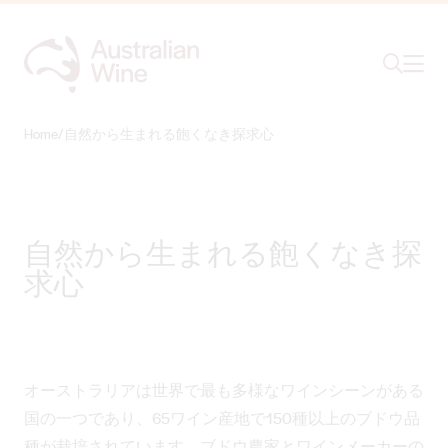
Ope
Search
Home
/
自然から生まれる飽くなき探求心
Search for
Search
自然から生まれる飽くなき探
求心
オーストラリアは世界で最も多様なワインシーンがある
国の一つであり、65ワイン産地で150種以上のブドウ品
種が栽培されています。ブドウ農家とワインメーカーの